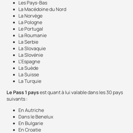
Les Pays-Bas
La Macédoine du Nord
La Norvège
La Pologne
Le Portugal
La Roumanie
La Serbie
La Slovaquie
La Slovénie
L’Espagne
La Suède
La Suisse
La Turquie
Le Pass 1 pays
est quant à lui valable dans les 30 pays
suivants :
En Autriche
Dans le Benelux
En Bulgarie
En Croatie