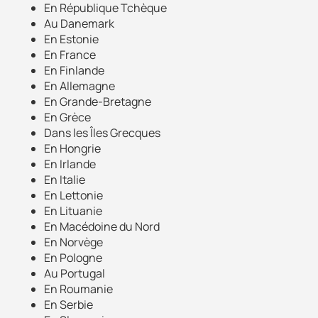
En République Tchèque
Au Danemark
En Estonie
En France
En Finlande
En Allemagne
En Grande-Bretagne
En Grèce
Dans les Îles Grecques
En Hongrie
En Irlande
En Italie
En Lettonie
En Lituanie
En Macédoine du Nord
En Norvège
En Pologne
Au Portugal
En Roumanie
En Serbie