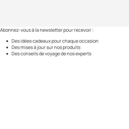
Abonnez-vous à la newsletter pour recevoir :
Des idées cadeaux pour chaque occasion
Des mises à jour sur nos produits
Des conseils de voyage de nos experts
Abonnez-vous à notre newsletter pour rester informé de nos
nouveautés et mises à jour.
Entrez votre nom
Entrez votre e-mail
S’abonner
En vous abonnant, vous acceptez notre politique de
confidentialité et consentez à recevoir les actualités de notre
entreprise.
Navigation
Products