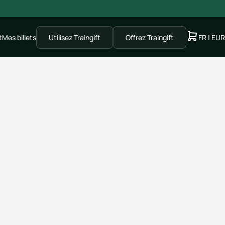
t
Mes billets
Utilisez Traingift
Offrez Traingift
FR | EUR