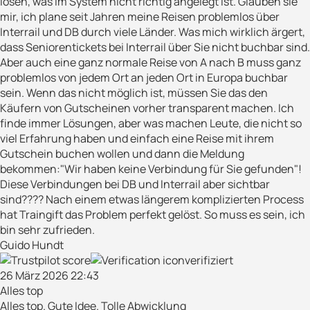
lösen, was im System nicht richtig angelegt ist. Glauben sie
mir, ich plane seit Jahren meine Reisen problemlos über
Interrail und DB durch viele Länder. Was mich wirklich ärgert,
dass Seniorentickets bei Interrail über Sie nicht buchbar sind.
Aber auch eine ganz normale Reise von A nach B muss ganz
problemlos von jedem Ort an jeden Ort in Europa buchbar
sein. Wenn das nicht möglich ist, müssen Sie das den
Käufern von Gutscheinen vorher transparent machen. Ich
finde immer Lösungen, aber was machen Leute, die nicht so
viel Erfahrung haben und einfach eine Reise mit ihrem
Gutschein buchen wollen und dann die Meldung
bekommen:"Wir haben keine Verbindung für Sie gefunden"!
Diese Verbindungen bei DB und Interrail aber sichtbar
sind???? Nach einem etwas längerem komplizierten Process
hat Traingift das Problem perfekt gelöst. So muss es sein, ich
bin sehr zufrieden.
Guido Hundt
verifiziert
26 März 2026 22:43
Alles top
Alles top. Gute Idee. Tolle Abwicklung