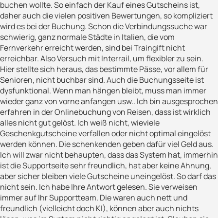
buchen wollte. So einfach der Kauf eines Gutscheins ist,
daher auch die vielen positiven Bewertungen, so kompliziert
wird es bei der Buchung. Schon die Verbindungssuche war
schwierig, ganz normale Städte in Italien, die vom
Fernverkehr erreicht werden, sind bei Traingift nicht
erreichbar. Also Versuch mit Interrail, um flexibler zu sein.
Hier stellte sich heraus, das bestimmte Pässe, vor allem für
Senioren, nicht buchbar sind. Auch die Buchungsseite ist
dysfunktional. Wenn man hängen bleibt, muss man immer
wieder ganz von vorne anfangen usw.. Ich bin ausgesprochen
erfahren in der Onlinebuchung von Reisen, dass ist wirklich
alles nicht gut gelöst. Ich weiß nicht, wieviele
Geschenkgutscheine verfallen oder nicht optimal eingelöst
werden können. Die schenkenden geben dafür viel Geld aus.
Ich will zwar nicht behaupten, dass das System hat, immerhin
ist die Supportseite sehr freundlich, hat aber keine Ahnung,
aber sicher bleiben viele Gutscheine uneingelöst. So darf das
nicht sein. Ich habe Ihre Antwort gelesen. Sie verweisen
immer auf Ihr Supportteam. Die waren auch nett und
freundlich (vielleicht doch KI), können aber auch nichts